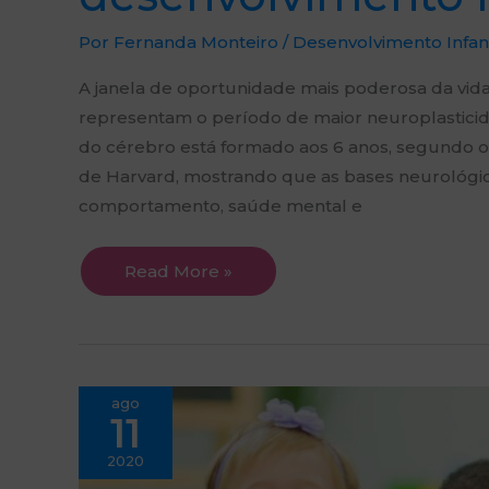
Por
Fernanda Monteiro
/
Desenvolvimento Infant
A janela de oportunidade mais poderosa da vid
representam o período de maior neuroplastic
do cérebro está formado aos 6 anos, segundo o
de Harvard, mostrando que as bases neurológi
comportamento, saúde mental e
Read More »
Estágios
ago
social
11
do
brincar
da
2020
criança