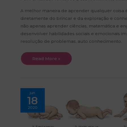
A melhor maneira de aprender qualquer coisa é
diretamente do brincar e da exploração e conh
não apenas aprender ciências, matemática e e
desenvolver habilidades sociais e emocionais i
resolução de problemas, auto conhecimento,
Read More »
Desenvolvimento
jun
do
18
Bebê
de
0
2020
a
12
meses