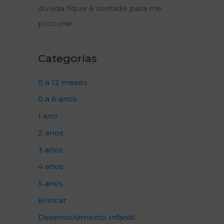
dúvida fique à vontade para me
procurar.
Categorias
0 a 12 meses
0 a 6 anos
1 ano
2 anos
3 anos
4 anos
5 anos
Brincar
Desenvolvimento Infantil