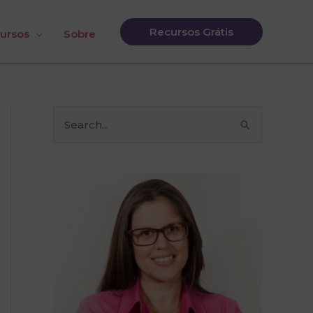
Recursos Grátis
ursos
Sobre
P
e
s
q
u
i
s
a
r