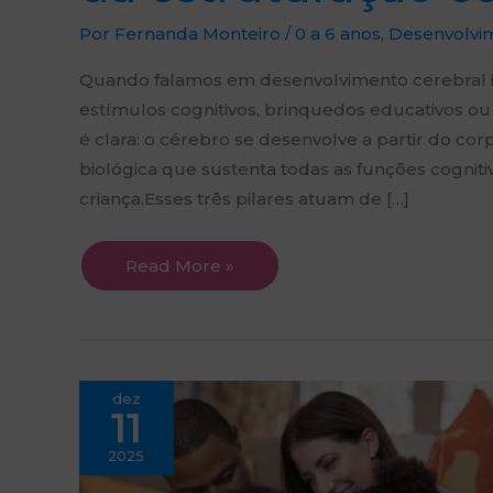
Por
Fernanda Monteiro
/
0 a 6 anos
,
Desenvolvim
Quando falamos em desenvolvimento cerebral i
estímulos cognitivos, brinquedos educativos ou
é clara: o cérebro se desenvolve a partir do c
biológica que sustenta todas as funções cognit
criança.Esses três pilares atuam de […]
Read More »
Os
dez
Primeiros
11
6
Anos
Moldam
2025
o
Cérebro: