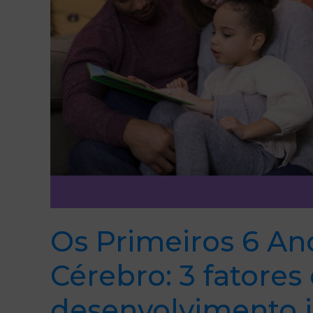
3
fatores
que
influenciam
o
desenvolvimento
infantil
Os Primeiros 6 A
Cérebro: 3 fatores
desenvolvimento i