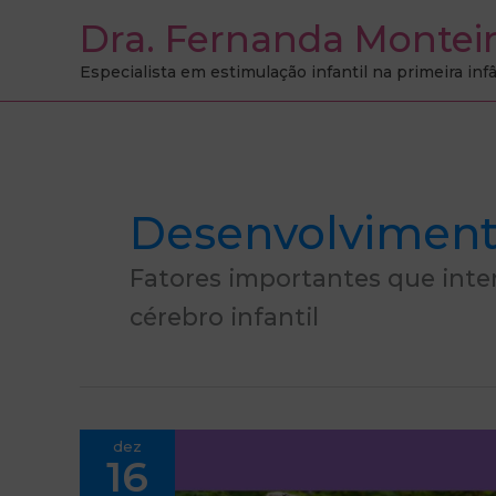
Ir
Dra. Fernanda Montei
para
Especialista em estimulação infantil na primeira inf
o
conteúdo
Desenvolvimento
Fatores importantes que int
cérebro infantil
Movimento,
dez
Sono
16
e
Alimentação: