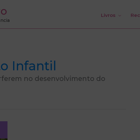
ro
Livros
Rec
ância
 Infantil
erferem no desenvolvimento do