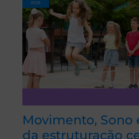
base
2025
da
estruturação
cerebral
na
infância
Movimento, Sono 
da estruturação ce