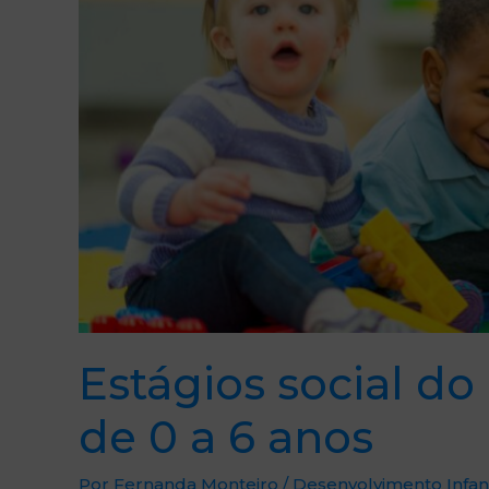
de
0
a
6
anos
Estágios social do
de 0 a 6 anos
Por
Fernanda Monteiro
/
Desenvolvimento Infant