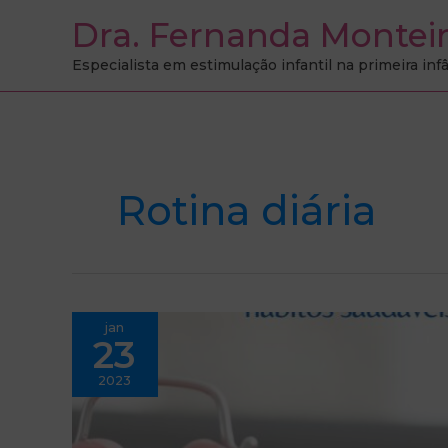
Ir
Dra. Fernanda Montei
para
Especialista em estimulação infantil na primeira inf
o
conteúdo
Rotina diária
A
jan
Rotina
23
e
o
desenvolvimento
2023
infantil