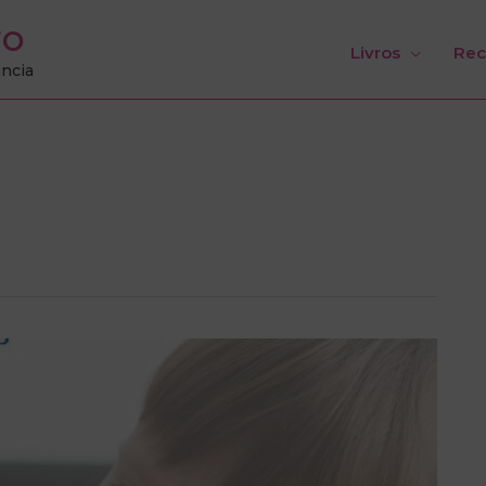
ro
Livros
Rec
ância