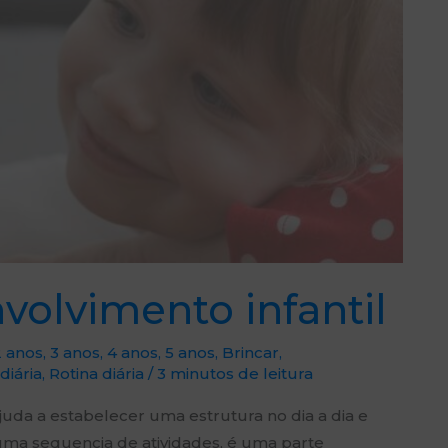
volvimento infantil
2 anos
,
3 anos
,
4 anos
,
5 anos
,
Brincar
,
diária
,
Rotina diária
/
3 minutos de leitura
ajuda a estabelecer uma estrutura no dia a dia e
uma sequencia de atividades, é uma parte