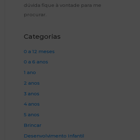
dúvida fique à vontade para me
procurar.
Categorias
0 a 12 meses
0 a 6 anos
1 ano
2 anos
3 anos
4 anos
5 anos
Brincar
Desenvolvimento Infantil