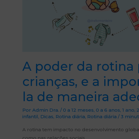
adequada.
A poder da rotina
crianças, e a impo
la de maneira ade
Por
Admin Dra.
/
0 a 12 meses
,
0 a 6 anos
,
1 ano
,
infantil
,
Dicas
,
Rotina diária
,
Rotina diária
/
3 minut
A rotina tem impacto no desenvolvimento global
como nas relações sociais.