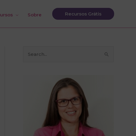
Recursos Grátis
ursos
Sobre
P
e
s
q
u
i
s
a
r