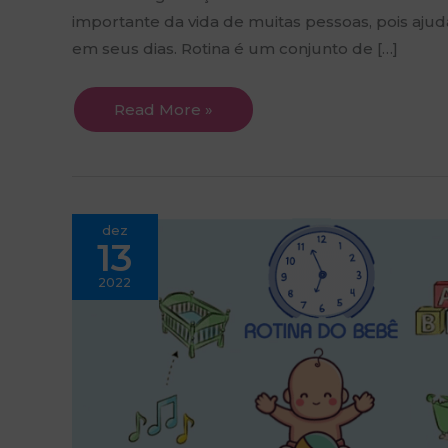
importante da vida de muitas pessoas, pois aju
em seus dias. Rotina é um conjunto de […]
Read More »
A
dez
poder
13
da
rotina
para
2022
bebês
e
crianças,
e
a
importância
de
organizá-
la
de
maneira