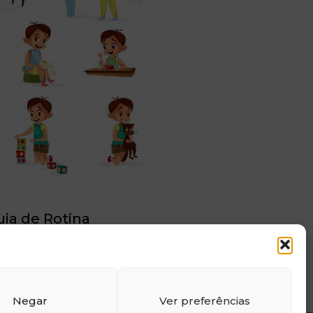
uia de Rotina
EBOOK
Negar
Ver preferências