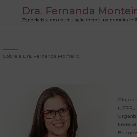
Ir
Dra. Fernanda Montei
para
Especialista em estimulação infantil na primeira inf
o
conteúdo
Sobre a Dra. Fernanda Monteiro
Olá, eu
(UFPR_ 
Organiz
Federal
Bridgew