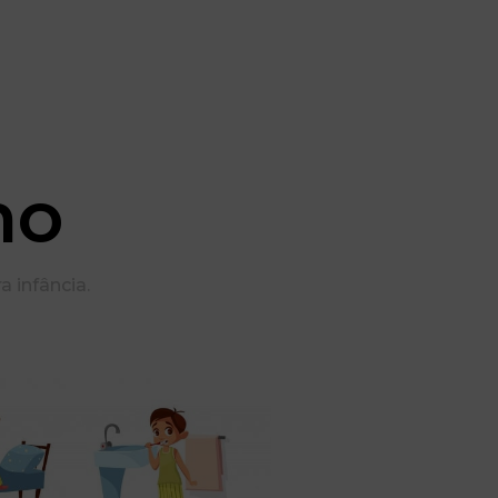
ho
a infância.