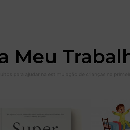
a Meu Trabal
uitos para ajudar na estimulação de crianças na primeir