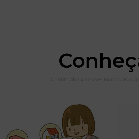
Conheç
Confira abaixo esses materiais grat