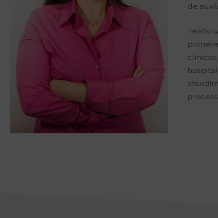
de auxil
Tenho u
primeira
clínicos
hospital
atendim
process