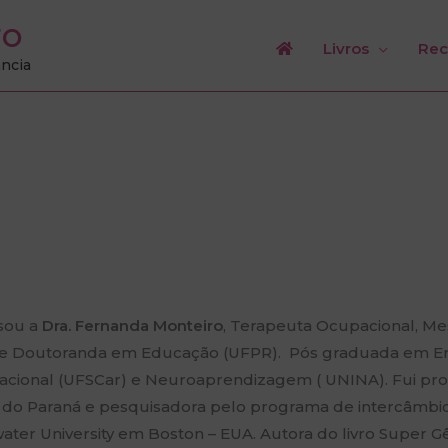
ro
Livros
Rec
ância
 sou a
Dra. Fernanda Monteiro
, Terapeuta Ocupacional, M
e Doutoranda em Educação (UFPR). Pós graduada em E
acional (UFSCar) e Neuroaprendizagem ( UNINA). Fui pro
 do Paraná e pesquisadora pelo programa de intercâmbi
ater University em Boston – EUA. Autora do livro Super Gê