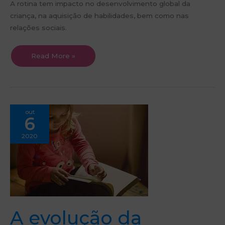
A rotina tem impacto no desenvolvimento global da
criança, na aquisição de habilidades, bem como nas
relações sociais.
Read More »
A
out
evolução
6
da
motricidade
fina
2020
da
criança
A evolução da