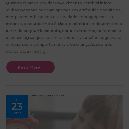
Quando falamos em desenvolvimento cerebral infantil,
muitas pessoas pensam apenas em estímulos cognitivos,
brinquedos educativos ou atividades pedagógicas. No
entanto, a neurociência é clara: o cérebro se desenvolve a
partir do corpo. Movimento, sono e alimentação formam a
base biológica que sustenta todas as funções cognitivas,
emocionais e comportamentais da criança.Esses três
pilares atuam de […]
Read More »
A
jan
Rotina
23
e
o
desenvolvimento
2023
infantil