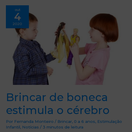
Brincar
out
de
4
boneca
estimula
o
2020
cérebro
Brincar de boneca
estimula o cérebro
Por
Fernanda Monteiro
/
Brincar
,
0 a 6 anos
,
Estimulação
Infantil
,
Notícias
/
3 minutos de leitura