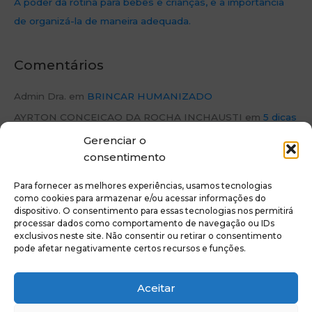
A poder da rotina para bebês e crianças, e a importância
de organizá-la de maneira adequada.
Comentários
Admin Dra.
em
BRINCAR HUMANIZADO
AYRTON CONCEICAO DA ROCHA INCHAUSTI
em
5 dicas
para estimular o desenvolvimento intelectual do seu filho
Gerenciar o
consentimento
Rosa Prates
em
BRINCAR HUMANIZADO
Admin Dra.
em
BRINCAR HUMANIZADO
Para fornecer as melhores experiências, usamos tecnologias
como cookies para armazenar e/ou acessar informações do
Admin Dra.
em
Como Criar uma Rotina Diária para os Filhos
dispositivo. O consentimento para essas tecnologias nos permitirá
– Orientação prática
processar dados como comportamento de navegação ou IDs
exclusivos neste site. Não consentir ou retirar o consentimento
pode afetar negativamente certos recursos e funções.
Política de privacidade
Aceitar
Política de Cookies
Termos e condições