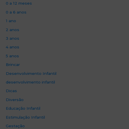
0 a 12 meses
0 a 6 anos
1 ano
2 anos
3 anos
4 anos
5 anos
Brincar
Desenvolvimento Infantil
desenvolvimento infantil
Dicas
Diversão
Educação Infantil
Estimulação Infantil
Gestação