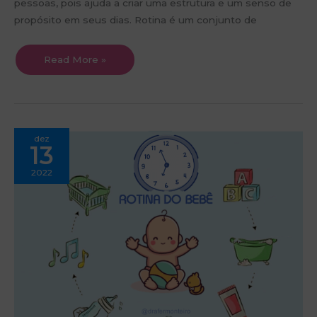
pessoas, pois ajuda a criar uma estrutura e um senso de
propósito em seus dias. Rotina é um conjunto de
Read More »
A
dez
poder
13
da
rotina
para
2022
bebês
e
crianças,
e
a
importância
de
organizá-
la
de
maneira
adequada.