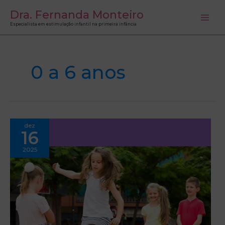
Ir
Dra. Fernanda Monteiro
para
Especialista em estimulação infantil na primeira infância
o
conteúdo
0 a 6 anos
Movimento,
dez
Sono
16
e
Alimentação:
base
2025
da
estruturação
cerebral
na
infância