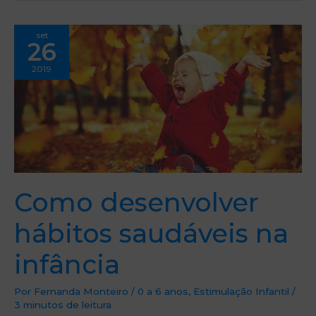
Como
set
desenvolver
26
hábitos
saudáveis
na
2019
infância
Como desenvolver
hábitos saudáveis na
infância
Por
Fernanda Monteiro
/
0 a 6 anos
,
Estimulação Infantil
/
3 minutos de leitura