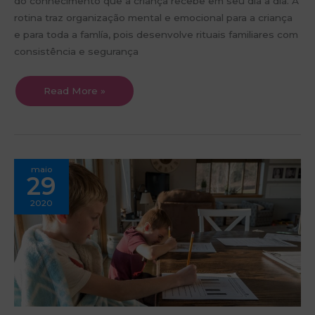
do conhecimento que a criança recebe em seu dia a dia. A
rotina traz organização mental e emocional para a criança
e para toda a famlía, pois desenvolve rituais familiares com
consistência e segurança
Read More »
5
maio
dicas
29
para
estimular
o
2020
desenvolvimento
intelectual
do
seu
filho