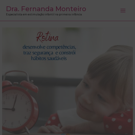
Ir
Dra. Fernanda Monteiro
para
Especialista em estimulação infantil na primeira infância
o
conteúdo