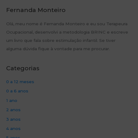
Fernanda Monteiro
Olá, meu nome é Fernanda Monteiro e eu sou Terapeura
Ocupacional, desenvolvi a metodologia BRINC e escreve
um livro que fala sobre estimulação infantil. Se tiver
alguma dúvida fique à vontade para me procurar.
Categorias
0 a 12 meses
0 a 6 anos
1 ano
2 anos
3 anos
4 anos
5 anos