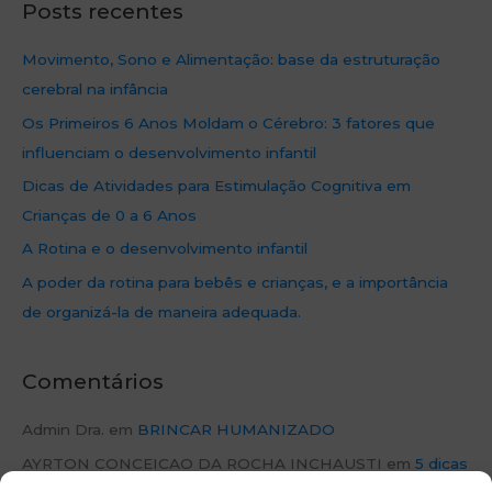
Posts recentes
Movimento, Sono e Alimentação: base da estruturação
cerebral na infância
Os Primeiros 6 Anos Moldam o Cérebro: 3 fatores que
influenciam o desenvolvimento infantil
Dicas de Atividades para Estimulação Cognitiva em
Crianças de 0 a 6 Anos
A Rotina e o desenvolvimento infantil
A poder da rotina para bebês e crianças, e a importância
de organizá-la de maneira adequada.
Comentários
Admin Dra.
em
BRINCAR HUMANIZADO
AYRTON CONCEICAO DA ROCHA INCHAUSTI
em
5 dicas