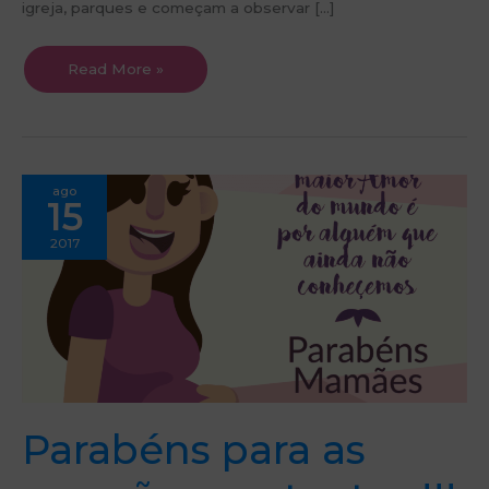
igreja, parques e começam a observar […]
Read More »
Parabéns
ago
para
15
as
mamães
gestantes
2017
!!!
Que
seu
bebê
chegue
com
muita
saúde
e
seja
muito
feliz!
Parabéns para as