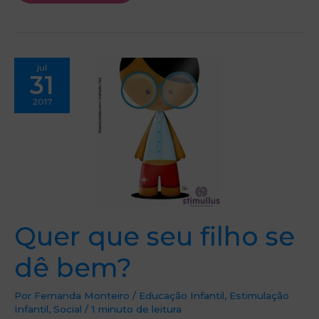
Quer
jul
que
31
seu
filho
se
2017
dê
bem?
Quer que seu filho se
dê bem?
Por
Fernanda Monteiro
/
Educação Infantil
,
Estimulação
Infantil
,
Social
/
1 minuto de leitura