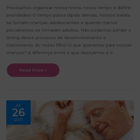
Precisamos organizar nossa rotina, nosso tempo e definir
prioridades! O tempo passa rápido demais, nossos bebês
se tornam crianças, adolescentes e quando menos
percebemos se tornaram adultos. Não podemos perder o
timing desse processo de desenvolvimento e
crescimento do nosso filho! O que queremos para nossas
crianças? A diferença entre o que desejamos e o
Read More »
Dia
jul
dos
26
Avós
–
Parabéns
2017
Vovô
e
Vovó!