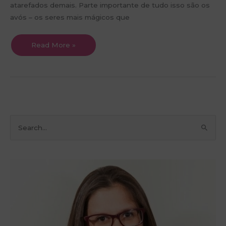
atarefados demais. Parte importante de tudo isso são os
avós – os seres mais mágicos que
Read More »
P
e
s
q
u
i
s
a