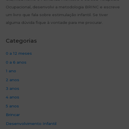
Ocupacional, desenvolvi a metodologia BRINC e escreve
um livro que fala sobre estimulação infantil. Se tiver
alguma dúvida fique à vontade para me procurar.
Categorias
0 a 12 meses
0 a 6 anos
1 ano
2 anos
3 anos
4 anos
5 anos
Brincar
Desenvolvimento Infantil