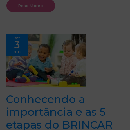
Read More »
Conhecendo
set
a
3
importância
e
as
2019
5
etapas
do
BRINCAR
Conhecendo a
importância e as 5
etapas do BRINCAR