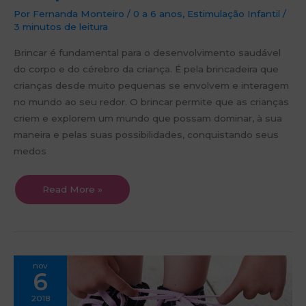
Por
Fernanda Monteiro
/
0 a 6 anos
,
Estimulação Infantil
/
3 minutos de leitura
Brincar é fundamental para o desenvolvimento saudável
do corpo e do cérebro da criança. É pela brincadeira que
crianças desde muito pequenas se envolvem e interagem
no mundo ao seu redor. O brincar permite que as crianças
criem e explorem um mundo que possam dominar, à sua
maneira e pelas suas possibilidades, conquistando seus
medos
Read More »
A
nov
importância
6
de
incentivar
a
2018
independência