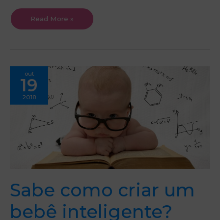
Read More »
Sabe
out
como
19
criar
um
bebê
2018
inteligente?
Sabe como criar um
bebê inteligente?