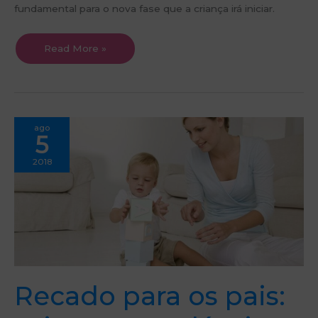
fundamental para o nova fase que a criança irá iniciar.
Read More »
Recado
ago
para
5
os
pais:
Crianças
2018
saudáveis,
adultos
bem
sucedidos
Recado para os pais: