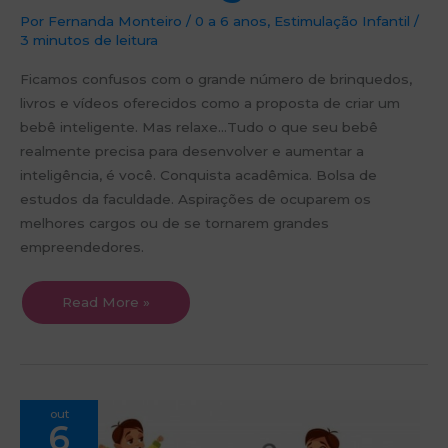
Por
Fernanda Monteiro
/
0 a 6 anos
,
Estimulação Infantil
/
3 minutos de leitura
Ficamos confusos com o grande número de brinquedos,
livros e vídeos oferecidos como a proposta de criar um
bebê inteligente. Mas relaxe…Tudo o que seu bebê
realmente precisa para desenvolver e aumentar a
inteligência, é você. Conquista acadêmica. Bolsa de
estudos da faculdade. Aspirações de ocuparem os
melhores cargos ou de se tornarem grandes
empreendedores.
Read More »
A
out
rotina
6
oferece
os