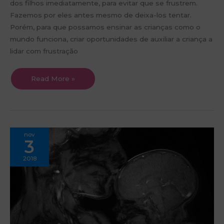
dos filhos imediatamente, para evitar que se frustrem.
Fazemos por eles antes mesmo de deixa-los tentar.
Porém, para que possamos ensinar as crianças como o
mundo funciona, criar oportunidades de auxiliar a criança a
lidar com frustração
Read More »
Como
nov
o
3
amor
de
mãe
2018
influencia
o
desenvolvimento
cerebral
do
seu
filho