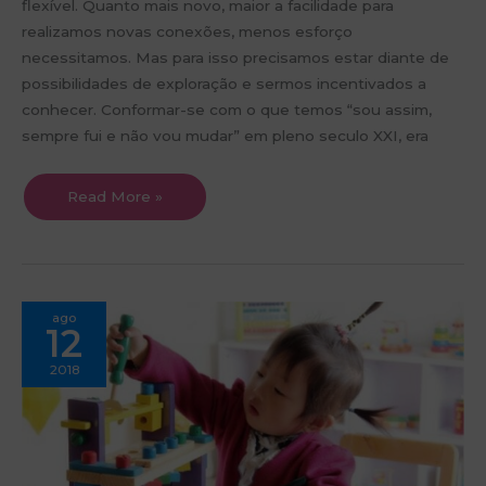
flexível. Quanto mais novo, maior a facilidade para
realizamos novas conexões, menos esforço
necessitamos. Mas para isso precisamos estar diante de
possibilidades de exploração e sermos incentivados a
conhecer. Conformar-se com o que temos “sou assim,
sempre fui e não vou mudar” em pleno seculo XXI, era
Read More »
Idade
ago
pré-
12
escolar,
como
estimular
2018
as
crianças
nessa
fase.