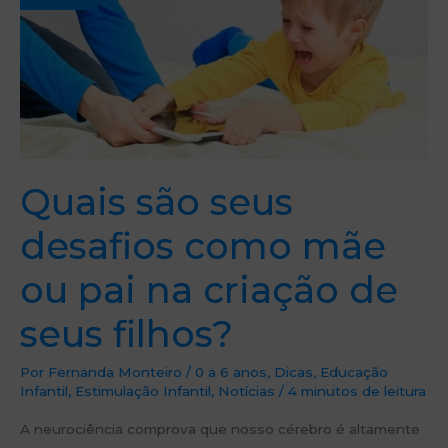
mãe
ou
pai
na
criação
de
seus
filhos?
Quais são seus
desafios como mãe
ou pai na criação de
seus filhos?
Por
Fernanda Monteiro
/
0 a 6 anos
,
Dicas
,
Educação
Infantil
,
Estimulação Infantil
,
Notícias
/
4 minutos de leitura
A neurociência comprova que nosso cérebro é altamente