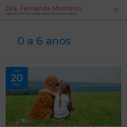
Ir
Dra. Fernanda Monteiro
para
Especialista em estimulação infantil na primeira infância
o
conteúdo
0 a 6 anos
O
set
que
20
um
animal
de
2019
estimação
pode
ensinar
para
as
crianças?