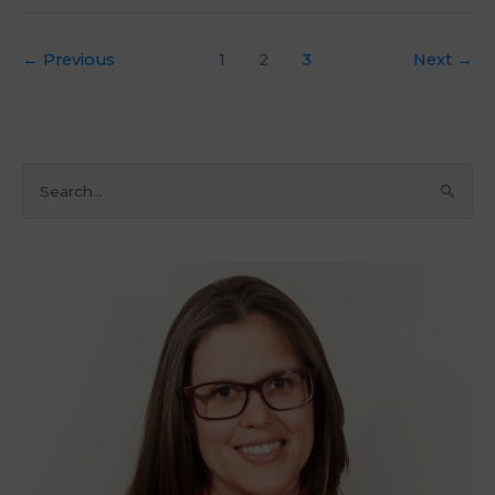
←
Previous
1
2
3
Next
→
P
e
s
q
u
i
s
a
r
p
o