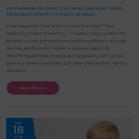
Por
Fernanda Monteiro
/
0 a 6 anos
,
Educação Infantil
,
Estimulação Infantil
/
4 minutos de leitura
Essa pergunta: “será que sou uma boa mãe“? Nos
fazemos a todos momento… E muitas vezes já deve ter
perdido o sono pensando em como equilibrar a sua vida
de mãe, profissional, mulher e esposa depois da
transformação mais intensa que já passou. São tantos
papéis a serem cumpridos por uma única mulher, tantos
objetivos
Read More »
Quais
ago
são
18
seus
desafios
como
2018