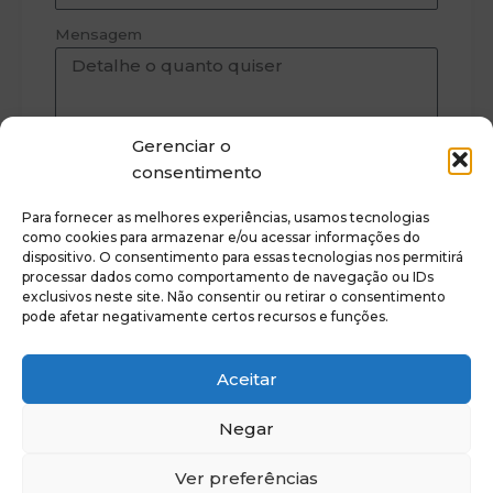
Mensagem
Gerenciar o
consentimento
Enviar
Para fornecer as melhores experiências, usamos tecnologias
como cookies para armazenar e/ou acessar informações do
dispositivo. O consentimento para essas tecnologias nos permitirá
processar dados como comportamento de navegação ou IDs
exclusivos neste site. Não consentir ou retirar o consentimento
pode afetar negativamente certos recursos e funções.
Política de privacidade
Aceitar
Política de Cookies
Termos e condições
Negar
© 2017-2026 Dra. Fernanda Monteiro - Todos os direitos
reservados.
Ver preferências